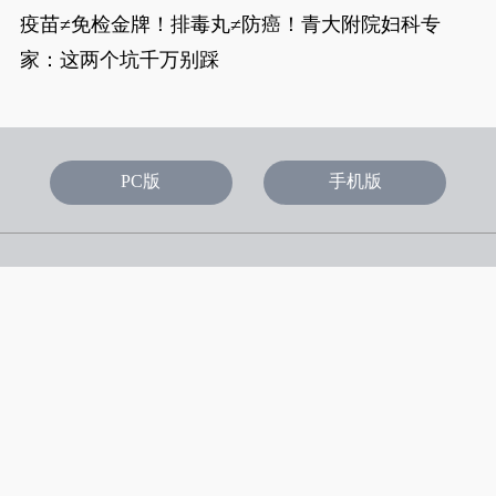
疫苗≠免检金牌！排毒丸≠防癌！青大附院妇科专
家：这两个坑千万别踩
PC版
手机版